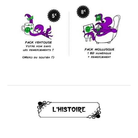
Diapositive
1
sur
4