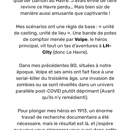
quartier Danton au Havre. J’avais envie de faire
revivre ce Havre perdu… Mais bien sûr de
manière aussi amusante que captivante !
Mes scénarios ont une règle de base : « unité
de casting, unité de lieu ». Une bande de potes
de comptoir menée par
Volpe
, le héros
principal, vit tout un tas d'aventures à
LH-
City
(donc Le Havre).
Dans mes précédentes BD, situées à notre
époque, Volpe et ses amis ont fait face à une
serial-killer du troisième âge, une invasion de
zombies ou se sont réveillés dans un univers
parallèle post-COVID plutôt déprimant (Avant
qu'ils n'y remédient!).
Pour plonger mes héros en 1913, un énorme
travail de recherche documentaire a été
nécessaire, mais le résultat est là. et j’espère
que vous vous plongerez vous aussi dans cette