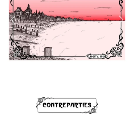
Diapositive
1
sur
5